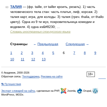
ТАЛИЯ
— (фр. taille, от tailler кроить, резать). 1) часть
60
человеческого тела стан: часть платья, лиф, корсаж. 2)
талия карт, игра, для колоды. 3) талия (греч. thalia, от thallo
цвету). Одна из 9 ти муз, покровительница комедии и
водевиля. 4) одна из&#8230; …
Словарь иностранных слов русского языка
Страницы
←
Предыдущая
Следующая
→
1
2
3
4
5
6
7
8
9
10
11
12
13
© Академик, 2000-2026
18+
Обратная связь:
Техподдержка
,
Реклама на сайте
👣 Путешествия
Экспорт словарей на сайты
, сделанные на PHP,
Joomla,
Drupal,
WordPress, MODx.