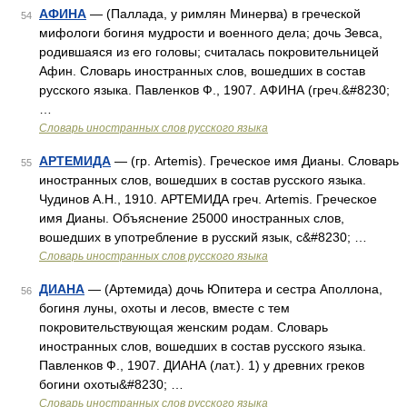
АФИНА
— (Паллада, у римлян Минерва) в греческой
54
мифологи богиня мудрости и военного дела; дочь Зевса,
родившаяся из его головы; считалась покровительницей
Афин. Словарь иностранных слов, вошедших в состав
русского языка. Павленков Ф., 1907. АФИНА (греч.&#8230;
…
Словарь иностранных слов русского языка
АРТЕМИДА
— (гр. Artemis). Греческое имя Дианы. Словарь
55
иностранных слов, вошедших в состав русского языка.
Чудинов А.Н., 1910. АРТЕМИДА греч. Artemis. Греческое
имя Дианы. Объяснение 25000 иностранных слов,
вошедших в употребление в русский язык, с&#8230; …
Словарь иностранных слов русского языка
ДИАНА
— (Артемида) дочь Юпитера и сестра Аполлона,
56
богиня луны, охоты и лесов, вместе с тем
покровительствующая женским родам. Словарь
иностранных слов, вошедших в состав русского языка.
Павленков Ф., 1907. ДИАНА (лат.). 1) у древних греков
богини охоты&#8230; …
Словарь иностранных слов русского языка