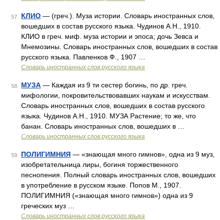
КЛИО
— (греч.). Муза истории. Словарь иностранных слов,
57
вошедших в состав русского языка. Чудинов А.Н., 1910.
КЛИО в греч. миф. муза истории и эпоса; дочь Зевса и
Мнемозины. Словарь иностранных слов, вошедших в состав
русского языка. Павленков Ф., 1907 …
Словарь иностранных слов русского языка
МУЗА
— Каждая из 9 ти сестер богинь, по др. греч.
58
мифологии, покровительствовавших наукам и искусствам.
Словарь иностранных слов, вошедших в состав русского
языка. Чудинов А.Н., 1910. МУЗА Растение; то же, что
банан. Словарь иностранных слов, вошедших в …
Словарь иностранных слов русского языка
ПОЛИГИМНИЯ
— «знающая много гимнов», одна из 9 муз,
59
изобретательница лиры, богиня торжественного
песнопения. Полный словарь иностранных слов, вошедших
в употребление в русском языке. Попов М., 1907.
ПОЛИГИМНИЯ («знающая много гимнов») одна из 9
греческих муз …
Словарь иностранных слов русского языка